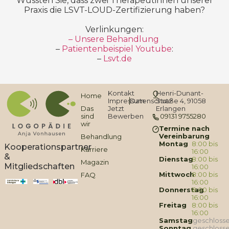
Wussten Sie, dass zwei Therapeutinnen unserer
Praxis die LSVT-LOUD-Zertifizierung haben?
Verlinkungen:
– Unsere Behandlung
–
Patientenbeispiel Youtube
:
–
Lsvt.de
Kontakt
Henri-Dunant-
Home
Impressum
Datenschutz
Straße 4, 91058
Das
Jetzt
Erlangen
sind
Bewerben
09131 9755280
wir
Termine nach
Vereinbarung
Behandlung
Montag
8:00 bis
Kooperationspartner
Karriere
16:00
&
Dienstag
8:00 bis
Magazin
Mitgliedschaften
16:00
Mittwoch
8:00 bis
FAQ
16:00
Donnerstag
8:00 bis
16:00
Freitag
8:00 bis
16:00
Samstag
geschloss
Sonntag
geschloss