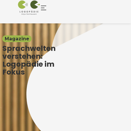
Magazine
Sprachwelten
verstehen:
Logopädie im
Fokus