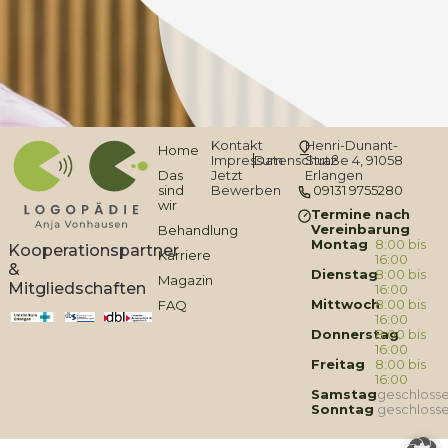
Kontakt
Henri-Dunant-
Home
Impressum
Datenschutz
Straße 4, 91058
Das
Jetzt
Erlangen
sind
Bewerben
09131 9755280
wir
Termine nach
Vereinbarung
Behandlung
Montag
8:00 bis
Kooperationspartner
Karriere
16:00
&
Dienstag
8:00 bis
Magazin
Mitgliedschaften
16:00
Mittwoch
8:00 bis
FAQ
16:00
Donnerstag
8:00 bis
16:00
Freitag
8:00 bis
16:00
Samstag
geschloss
Sonntag
geschloss