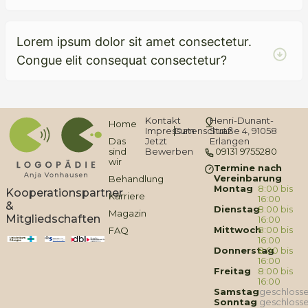
Lorem ipsum dolor sit amet consectetur.
Congue elit consequat consectetur?
Kontakt
Henri-Dunant-
Home
Impressum
Datenschutz
Straße 4, 91058
Das
Jetzt
Erlangen
sind
Bewerben
09131 9755280
wir
Termine nach
Vereinbarung
Behandlung
Montag
8:00 bis
Kooperationspartner
Karriere
16:00
&
Dienstag
8:00 bis
Magazin
Mitgliedschaften
16:00
Mittwoch
8:00 bis
FAQ
16:00
Donnerstag
8:00 bis
16:00
Freitag
8:00 bis
16:00
Samstag
geschloss
Sonntag
geschloss