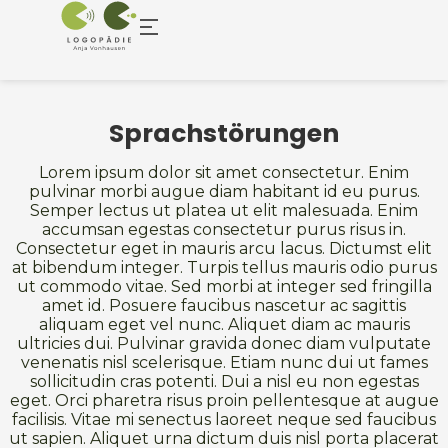
Sprachstörungen
Lorem ipsum dolor sit amet consectetur. Enim
pulvinar morbi augue diam habitant id eu purus.
Semper lectus ut platea ut elit malesuada. Enim
accumsan egestas consectetur purus risus in.
Consectetur eget in mauris arcu lacus. Dictumst elit
at bibendum integer. Turpis tellus mauris odio purus
ut commodo vitae. Sed morbi at integer sed fringilla
amet id. Posuere faucibus nascetur ac sagittis
aliquam eget vel nunc. Aliquet diam ac mauris
ultricies dui. Pulvinar gravida donec diam vulputate
venenatis nisl scelerisque. Etiam nunc dui ut fames
sollicitudin cras potenti. Dui a nisl eu non egestas
eget. Orci pharetra risus proin pellentesque at augue
facilisis. Vitae mi senectus laoreet neque sed faucibus
ut sapien. Aliquet urna dictum duis nisl porta placerat